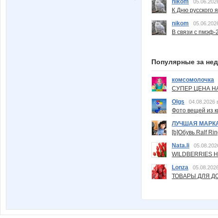
nikom
05.06.202
К Дню русского 
nikom
05.06.202
В связи с пмэф-
Популярные за не
комсомолочка
СУПЕР ЦЕНА Н
Olgs
04.08.2026 
Фото вещей из ки
ЛУЧШАЯ МАРК
[b]Обувь Ralf Ri
Nata.li
05.08.202
WILDBERRIES Н
Lonza
05.08.2026
ТОВАРЫ ДЛЯ ДО