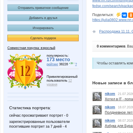
www.nn.ru/community/sp/
fedsp.com/search/pack
Отправить приватное сообщение
Поделиться:
Добавить в друзья
https://julia0802.www.nn.
Игнорировать
Распродажа 11.11. С
Сделать подарок
0 комментариев
. Ва
Совместная покупка: взрослый
популярность:
173 место
Чтобы оставлять ко
+39 ↑
рейтинг
38228
?
Привилегированный
пользователь
12
Новые записи в бл
уровня
nikom
21.07.202
Хотел в IT - поп
nikom
18.07.202
Статистика портрета:
Полдневное лет
сейчас просматривают портрет - 0
nikom
08.07.202
зарегистрированные пользователи
Азбука для Бура
посетившие портрет за 7 дней - 4