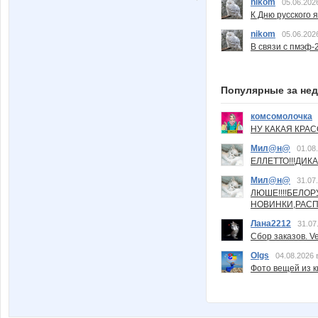
nikom
05.06.202
К Дню русского 
nikom
05.06.202
В связи с пмэф-
Популярные за не
комсомолочка
НУ КАКАЯ КРАСОТ
Мил@н@
01.08
ЕЛЛЕТТО!!!ДИК
Мил@н@
31.07
ЛЮШЕ!!!!БЕЛО
НОВИНКИ,РАСП
Лана2212
31.07
Сбор заказов. Ve
Olgs
04.08.2026 
Фото вещей из ки