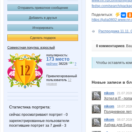
www.nn.ru/community/sp/
fedsp.com/search/pack
Отправить приватное сообщение
Поделиться:
Добавить в друзья
https://julia0802.www.nn.
Игнорировать
Распродажа 11.11. С
Сделать подарок
0 комментариев
. Ва
Совместная покупка: взрослый
популярность:
173 место
Чтобы оставлять ко
+39 ↑
рейтинг
38228
?
Привилегированный
пользователь
12
Новые записи в бл
уровня
nikom
21.07.202
Хотел в IT - поп
nikom
18.07.202
Статистика портрета:
Полдневное лет
сейчас просматривают портрет - 0
nikom
08.07.202
зарегистрированные пользователи
Азбука для Бура
посетившие портрет за 7 дней - 3