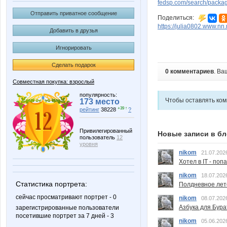
fedsp.com/search/pack
Отправить приватное сообщение
Поделиться:
https://julia0802.www.nn.
Добавить в друзья
Игнорировать
Сделать подарок
0 комментариев
. Ва
Совместная покупка: взрослый
популярность:
Чтобы оставлять ко
173 место
+39 ↑
рейтинг
38228
?
Привилегированный
Новые записи в бл
пользователь
12
уровня
nikom
21.07.202
Хотел в IT - поп
nikom
18.07.202
Статистика портрета:
Полдневное лет
сейчас просматривают портрет - 0
nikom
08.07.202
Азбука для Бура
зарегистрированные пользователи
посетившие портрет за 7 дней - 3
nikom
05.06.202