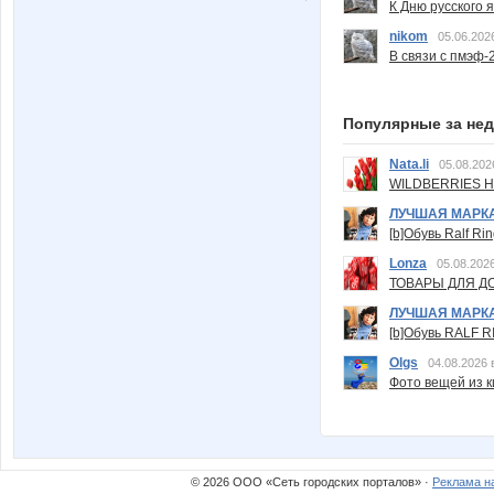
К Дню русского 
nikom
05.06.202
В связи с пмэф-
Популярные за не
Nata.li
05.08.202
WILDBERRIES Н
ЛУЧШАЯ МАРК
[b]Обувь Ralf Ri
Lonza
05.08.2026
ТОВАРЫ ДЛЯ ДО
ЛУЧШАЯ МАРК
[b]Обувь RALF RI
Olgs
04.08.2026 
Фото вещей из ки
© 2026 ООО «Сеть городских порталов» ·
Реклама н