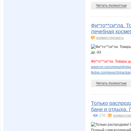
Читать полностью
Фи*то**си*ла. Т
лечебная космет
комментировать
Фи*то**си*ла. Товары д
www.nn.ru/community/sp/m
fedsp.com/search/pack
Читать полностью
Только распрод
бани и отдыха.
170
комментир