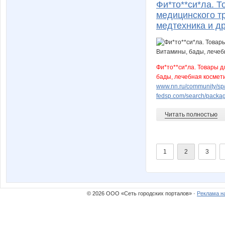
Фи*то**си*ла. Т
медицинского т
медтехника и др
Фи*то**си*ла. Товары д
бады, лечебная космети
www.nn.ru/community/sp/m
fedsp.com/search/pack
Читать полностью
1
2
3
© 2026 ООО «Сеть городских порталов» ·
Реклама н