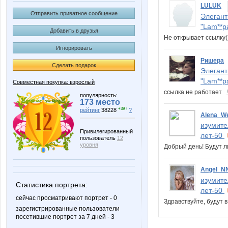
LULUK
Отправить приватное сообщение
Элегант
"Lam**pa
Добавить в друзья
Не открывает ссылк
Игнорировать
Ришера
Сделать подарок
Элегант
"Lam**pa
Совместная покупка: взрослый
ссылка не работает
популярность:
173 место
+39 ↑
рейтинг
38228
?
Alena_W
изумите
Привилегированный
лет-50
пользователь
12
уровня
Добрый день! Будут л
Angel_N
изумите
Статистика портрета:
лет-50
сейчас просматривают портрет - 0
Здравствуйте, будут в
зарегистрированные пользователи
посетившие портрет за 7 дней - 3