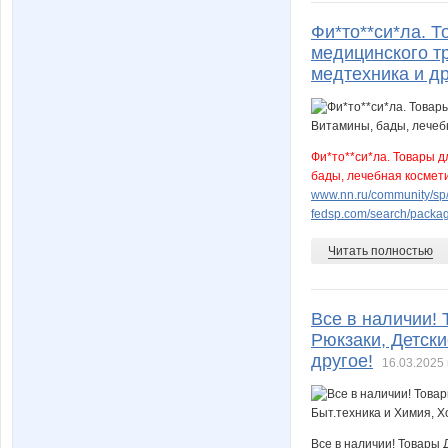
Фи*то**си*ла. Т
медицинского т
медтехника и др
Фи*то**си*ла. Товары д
бады, лечебная космети
www.nn.ru/community/sp/m
fedsp.com/search/pack
Читать полностью
Все в наличии! 
Рюкзаки, Детски
другое!
16.03.2025 
Все в наличии! Товары 